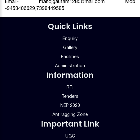
Email- manojgautam1285@mail.com Mob
-9453406629,7398449585
Quick Links
Enquiry
Gallery
Facilities
Administration
Information
RTI
Tenders
NEP 2020
Antiragging Zone
Important Link
UGC