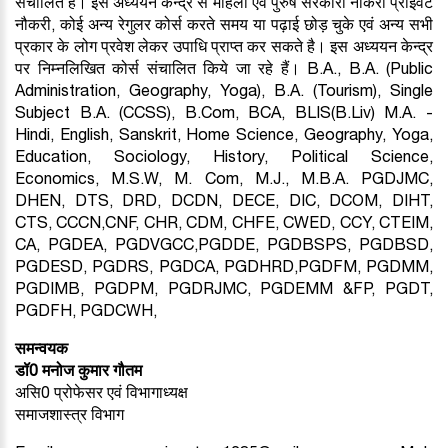
संचालित है। इस अध्ययन केन्द्र से महिला एवं पुरुष सरकारी नौकरी प्राइवेट
नौकरी, कोई अन्य रेगुलर कोर्स करते समय या पढ़ाई छोड़ चुके एवं अन्य सभी
प्रकार के लोग प्रवेश लेकर उपाधि प्राप्त कर सकते है। इस अध्ययन केन्द्र
पर निम्नलिखित कोर्स संचालित किये जा रहे हैं। B.A., B.A. (Public
Administration, Geography, Yoga), B.A. (Tourism), Single
Subject B.A. (CCSS), B.Com, BCA, BLIS(B.Liv) M.A. -
Hindi, English, Sanskrit, Home Science, Geography, Yoga,
Education, Sociology, History, Political Science,
Economics, M.S.W, M. Com, M.J., M.B.A. PGDJMC,
DHEN, DTS, DRD, DCDN, DECE, DIC, DCOM, DIHT,
CTS, CCCN,CNF, CHR, CDM, CHFE, CWED, CCY, CTEIM,
CA, PGDEA, PGDVGCC,PGDDE, PGDBSPS, PGDBSD,
PGDESD, PGDRS, PGDCA, PGDHRD,PGDFM, PGDMM,
PGDIMB, PGDPM, PGDRJMC, PGDEMM &FP, PGDT,
PGDFH, PGDCWH,
समन्वयक
डॉ0 मनोज कुमार गौतम
असि0 प्रोफेसर एवं विभागाध्यक्ष
समाजशास्त्र विभाग