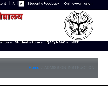
tent
A
A
Student's Feedback
Online-Admission
|
|
|
िद्यालय
ation
Student's Zone
IQAC/ NAAC
NIRF
Home
ADMISSION-INSTRUCTION